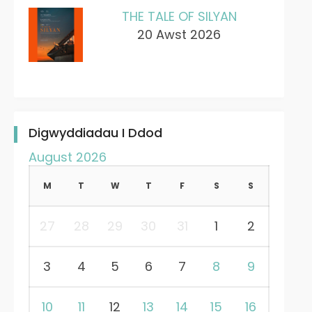
THE TALE OF SILYAN
20 Awst 2026
Digwyddiadau I Ddod
August 2026
M
T
W
T
F
S
S
27
28
29
30
31
1
2
3
4
5
6
7
8
9
10
11
12
13
14
15
16