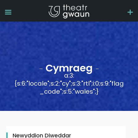
Cymraeg
a:3:
{s:6:"locale";s:2:"cy";s:3:"rtl";i:0;s:9:"flag
_code";s:5:"wales";}
Newyddion Diweddar