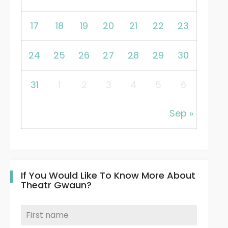
17
18
19
20
21
22
23
24
25
26
27
28
29
30
31
1
2
3
4
5
6
Sep »
If You Would Like To Know More About
Theatr Gwaun?