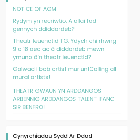
NOTICE OF AGM
Rydym yn recriwtio. A allai fod
gennych ddiddordeb?
Theatr Ieuenctid TG. Ydych chi rhwng
9 a 18 oed ac â diddordeb mewn
ymuno â’n theatr ieuenctid?
Galwad i bob artist murlun!Calling all
mural artists!
THEATR GWAUN YN ARDDANGOS
ARBENNIG ARDDANGOS TALENT IFANC
SIR BENFRO!
Cynyrchiadau Sydd Ar Ddod